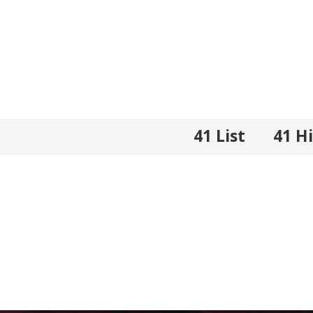
41 List
41 H